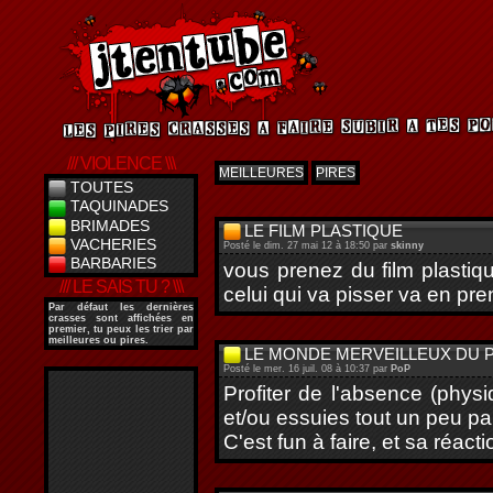
/// VIOLENCE \\\
MEILLEURES
PIRES
TOUTES
TAQUINADES
BRIMADES
LE FILM PLASTIQUE
VACHERIES
Posté le dim. 27 mai 12 à 18:50 par
skinny
BARBARIES
vous prenez du film plastiq
/// LE SAIS TU ? \\\
celui qui va pisser va en pre
Par défaut les dernières
crasses sont affichées en
premier, tu peux les trier par
meilleures ou pires.
LE MONDE MERVEILLEUX DU 
Posté le mer. 16 juil. 08 à 10:37 par
PoP
Profiter de l'absence (phys
et/ou essuies tout un peu par
C'est fun à faire, et sa réact