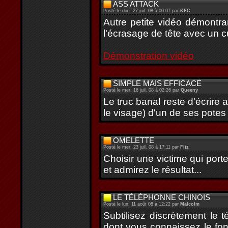
ASS ATTACK
Posté le dim. 27 juil. 08 à 00:07 par
KFC
Autre petite vidéo démontran
l'écrasage de tête avec un c
Démonstration vidéo
SIMPLE MAIS EFFICACE
Posté le mer. 16 juil. 08 à 02:26 par
Queeny
Le truc banal reste d'écrire a
le visage) d'un de ses potes
OMELETTE
Posté le mer. 23 juil. 08 à 17:11 par
Fitz
Choisir une victime qui port
et admirez le résultat...
LE TÉLÉPHONNE CHINOIS
Posté le lun. 11 août 08 à 12:22 par
Malcolm
Subtilisez discrètement le
dont vous connaissez le fon