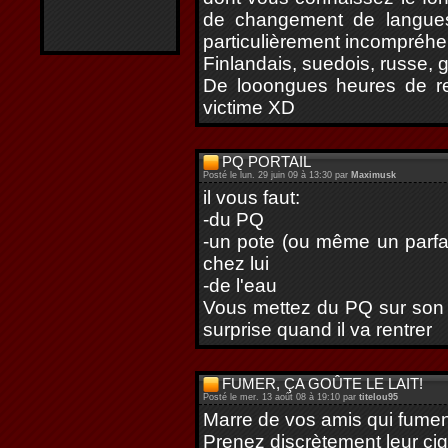
de changement de langues
particulièrement incompréhen
Finlandais, suedois, russe, g
De looongues heures de re
victime XD
PQ PORTAIL
Posté le lun. 29 juin 09 à 13:30 par
Maximusk
il vous faut:
-du PQ
-un pote (ou même un parfai
chez lui
-de l'eau
Vous mettez du PQ sur son p
surprise quand il va rentrer
FUMER, ÇA GOÛTE LE LAIT!
Posté le mer. 13 août 08 à 19:10 par
titelou95
Marre de vos amis qui fume
Prenez discrètement leur ciga