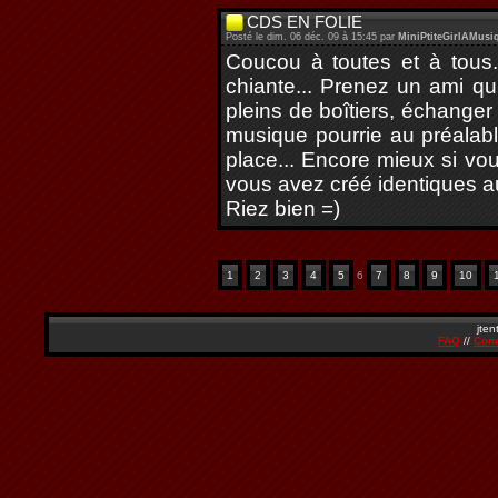
CDS EN FOLIE
Posté le dim. 06 déc. 09 à 15:45 par
MiniPtiteGirlAMusi
Coucou à toutes et à tous.
chiante... Prenez un ami qu
pleins de boîtiers, échange
musique pourrie au préalable
place... Encore mieux si vou
vous avez créé identiques au
Riez bien =)
1
2
3
4
5
6
7
8
9
10
jten
FAQ
//
Cond