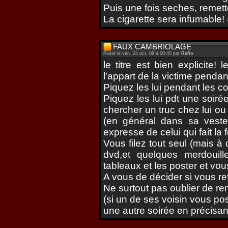
Puis une fois seches, remett
La cigarette sera infumable!
FAUX CAMBRIOLAGE
Posté le ven. 24 oct. 08 à 00:40 par
Rafio
le titre est bien explicite
l'appart de la victime penda
Piquez les lui pendant les co
Piquez les lui pdt une soiré
chercher un truc chez lui ou
(en général dans sa vest
expresse de celui qui fait la 
Vous filez tout seul (mais à
dvd,et quelques merdouill
tableaux et les poster et vou
A vous de décider si vous re
Ne surtout pas oublier de re
(si un de ses voisin vous po
une autre soirée en précisan