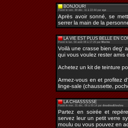
BONJOUR!
Posté le ven. 30 déc. 11 à 22:44 par
xyz
Après avoir sonné, se mett
serrer la main de la personne
LA VIE EST PLUS BELLE EN C
Posté le lun. 04 août 08 à 17:20 par
Morito
Voilà une crasse bien deg' a
qui vous voulez rester amis
Achetez un kit de teinture 
Armez-vous en et profitez 
linge-sale (chaussette, poch
LA CHIASSSSSE
Posté le mer. 31 déc. 08 à 00:14 par
doudou&loulou
Partez en soirée et repér
servez leur un petit verre s
moulu ou vous pouvez en ach