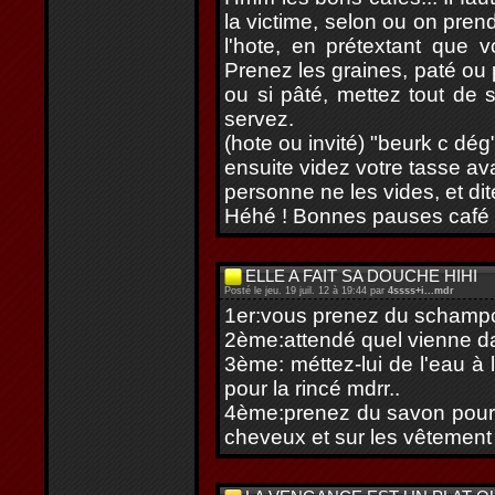
la victime, selon ou on prend
l'hote, en prétextant que 
Prenez les graines, paté ou 
ou si pâté, mettez tout de s
servez.
(hote ou invité) "beurk c dég" 
ensuite videz votre tasse avan
personne ne les vides, et dit
Héhé ! Bonnes pauses café 
ELLE A FAIT SA DOUCHE HIHI
Posté le jeu. 19 juil. 12 à 19:44 par
4ssss+i...mdr
1er:vous prenez du schampoi
2ème:attendé quel vienne da
3ème: méttez-lui de l'eau à 
pour la rincé mdrr..
4ème:prenez du savon pour l
cheveux et sur les vêtement 