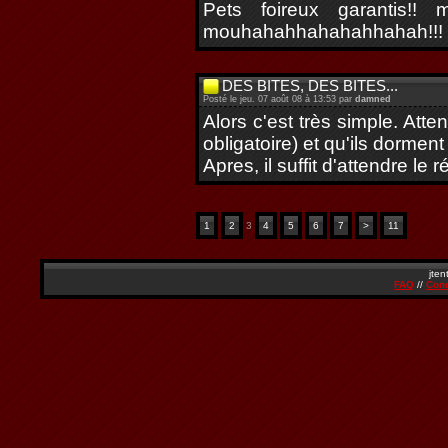
Pets foireux garantis!!
mouhahahhahahahhahah!!!
DES BITES, DES BITES...
Posté le jeu. 07 août 08 à 13:53 par
damned
Alors c'est très simple. Att
obligatoire) et qu'ils dormen
Apres, il suffit d'attendre le ré
1
2
3
4
5
6
7
>
11
jten
FAQ
//
Cond