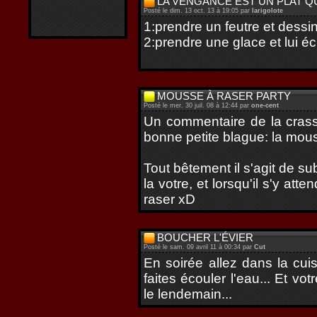
LA VENGANCE EST UN PLAT Q
Posté le dim. 13 oct. 13 à 19:05 par
larigolote
1:prendre un feutre et dessin
2:prendre une glace et lui éc
MOUSSE À RASER PARTY
Posté le mer. 30 juil. 08 à 12:44 par
one-cent
Un commentaire de la crass
bonne petite blague: la mous
Tout bêtement il s'agit de su
la votre, et lorsqu'il s'y at
raser xD
BOUCHER L'ÉVIER
Posté le sam. 09 avril 11 à 00:34 par
Cut
En soirée allez dans la cuis
faites écouler l'eau... Et 
le lendemain...