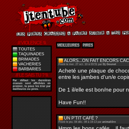
/// VIOLENCE \\\
MEILLEURES
PIRES
TOUTES
TAQUINADES
BRIMADES
ALORS...ON FAIT ENCORS CACA
VACHERIES
Posté le mer. 27 oct. 10 à 03:51 par
Dj Gounet
BARBARIES
Acheté une plaque de chocol
/// LE SAIS TU ? \\\
entre les jambes d'un/e copin
Par défaut les dernières
crasses sont affichées en
premier, tu peux les trier par
De 1 il/elle est bon/ne pour ne
meilleures ou pires.
Have Fun!!
UN P'TIT CAFÉ ?
Posté le jeu. 04 déc. 08 à 19:13 par
animalière
Hmm les bons cafés... Il fau