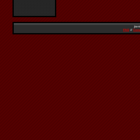
jten
FAQ
//
Cond