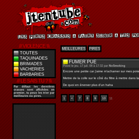
/// VIOLENCE \\\
MEILLEURES
PIRES
TOUTES
TAQUINADES
FUMER PUE
BRIMADES
Posté le jeu. 17 juil. 08 à 17:32 par
NoSmoking
VACHERIES
Encore une petite car j'aime m'acharner sur mes pot
BARBARIES
Mettre de la colle sur le côté du filtre à mettre dans
/// LE SAIS TU ? \\\
De quoi en énerver plus d'un haha
Par défaut les dernières
crasses sont affichées en
premier, tu peux les trier par
meilleures ou pires.
1
<
7
8
9
10
11