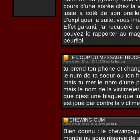
cours d'une soirée chez la 
juste a coté de son oreill
d'expliquer la suite, vous ima
Effet garanti, j'ai recupéré 
pouvez le rapporter au maga
peur!lol
LE COUP DU MESSAGE TRUC
Posté le dim. 13 oct. 13 à 18:58 par
larigolote
tu prend ton phone et chang
le num de ta soeur ou ton fr
mais tu met le nom d'une pot
mais le nom de la victime)et 
que c(est une blague que tu lu
est joué par contre la victime 
CHEWING-GUM
Posté le mar. 15 juil. 08 à 20:59 par
KFC
Bien connu : le chewing-gu
monde ou sous réserve de s