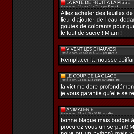
LA PATE DE FRUIT À LA PISSE
Posté le ven. 12 mars 10 à 20:17 par
Pierrick
Allez acheter des feuilles 
lieu d'ajouter de l'eau ded
goutes de colorants pour qu
le tout de sucre ! Miam !
VIVENT LES CHAUVES!
Posté le sam. 02 août 08 à 13:13 par
Barbie
Remplacer la mousse coiffant
LE COUP DE LA GLACE
Posté le dim. 13 oct. 13 à 16:10 par
larigolote
la victime dore profondément
je vous garantie qu'elle se re
ANIMALERIE
Posté le ven. 24 oct. 08 à 00:18 par
rafio
bonne blague mais budget à 
procurez vous un serpent! M
noire ou un python) mais v