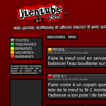
/// VIOLENCE \\\
MEILLEURES
PIRES
TOUTES
TAQUINADES
BRIMADES
RÉVEIL
VACHERIES
Posté le mar. 15 juil. 08 à 20:13 par
Gul
BARBARIES
Faire la meuf cool en servan
/// LE SAIS TU ? \\\
balancer l'eau bouillante su
Tu peux envoyer tes propres
crasses en cliquant sur
+
ajoute la tienne
et en
remplissant le formulaire.
SITE X !
Posté le dim. 21 juin 09 à 00:57 par
moi
Faire croire à un copain que 
tete de la meuf tu fé 1 monta
l'adresse a ton pote ! de bel