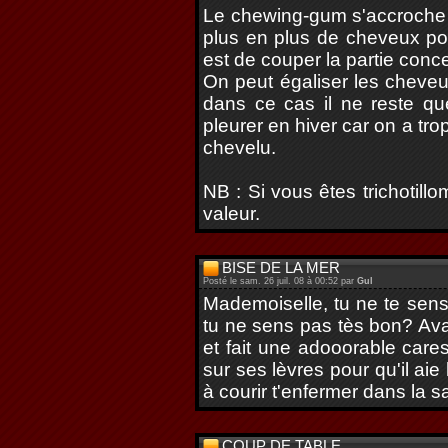
Le chewing-gum s'accroche e
plus en plus de cheveux pou
est de couper la partie conc
On peut égaliser les cheveu
dans ce cas il ne reste q
pleurer en hiver car on a trop 
chevelu.
NB : Si vous êtes trichotill
valeur.
BISE DE LA MER
Posté le sam. 26 juil. 08 à 00:52 par
Gul
Mademoiselle, tu ne te sens 
tu ne sens pas tès bon? Av
et fait une adooorable care
sur ses lèvres pour qu'il aie
à courir t'enfermer dans la sa
COUP DE TABLE