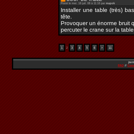
Posté le mer. 16 juil. 08 à 11:16 par
mapok
Installer une table (très) b
tête.
Provoquer un énorme bruit qu
percuter le crane sur la table
1
2
3
4
5
6
>
11
jten
FAQ
//
Cond