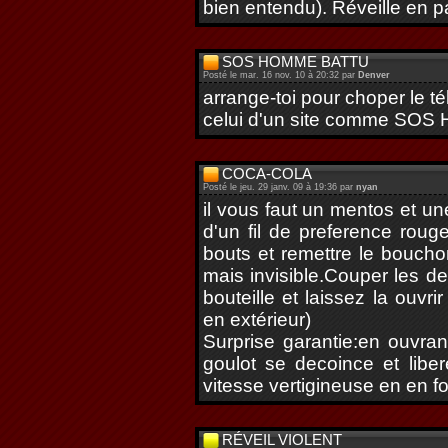
bien entendu). Réveille en 
SOS HOMME BATTU
Posté le mar. 16 nov. 10 à 20:32 par
Denver
arrange-toi pour choper le 
celui d'un site comme SOS 
COCA-COLA
Posté le jeu. 29 janv. 09 à 19:36 par
nyan
il vous faut un mentos et un
d'un fil de preference roug
bouts et remettre le bouch
mais invisible.Couper les de
bouteille et laissez la ouv
en extérieur)
Surprise garantie:en ouvrant
goulot se decoince et libe
vitesse vertigineuse en en fo
RÉVEIL VIOLENT