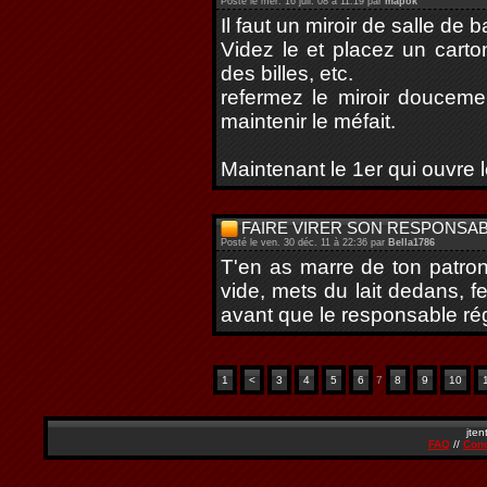
Posté le mer. 16 juil. 08 à 11:19 par
mapok
Il faut un miroir de salle de
Videz le et placez un car
des billes, etc.
refermez le miroir doucemen
maintenir le méfait.
Maintenant le 1er qui ouvre
FAIRE VIRER SON RESPONSAB
Posté le ven. 30 déc. 11 à 22:36 par
Bella1786
T'en as marre de ton patro
vide, mets du lait dedans, fe
avant que le responsable régi
1
<
3
4
5
6
7
8
9
10
jten
FAQ
//
Cond