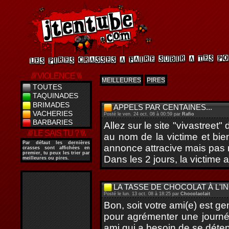
/// VIOLENCE \\\
MEILLEURES
PIRES
TOUTES
TAQUINADES
BRIMADES
APPELS PAR CENTAINES...
VACHERIES
Posté le ven. 24 oct. 08 à 00:59 par
Rafio
BARBARIES
Allez sur le site "vivastreet
/// LE SAIS TU ? \\\
au nom de la victime et bie
Par défaut les dernières
annonce attracive mais pas n
crasses sont affichées en
premier, tu peux les trier par
Dans les 2 jours, la victime 
meilleures ou pires.
LA TASSE DE CHOCOLAT À L'
Posté le lun. 13 oct. 08 à 18:25 par
Chocolaolait
Bon, soit votre ami(e) est gen
pour agrémenter une journé
ami qui a besoin de se détendr