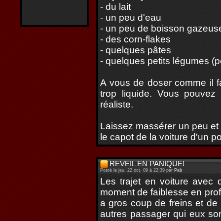
- du lait
- un peu d'eau
- un peu de boisson gazeuse 
- des corn-flakes
- quelques pâtes
- quelques petits légumes (pe
A vous de doser comme il fau
trop liquide. Vous pouvez 
réaliste.
Laissez massérer un peu et v
le capot de la voiture d'un p
REVEIL EN PANIQUE!
Posté le jeu. 22 oct. 09 à 22:39 par
Pab
Les trajet en voiture avec 
moment de faiblesse en profi
a gros coup de freins et de
autres passager qui eux sont