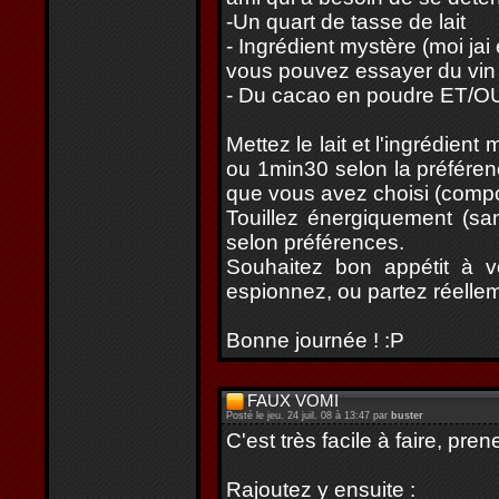
-Un quart de tasse de lait
- Ingrédient mystère (moi jai
vous pouvez essayer du vin 
- Du cacao en poudre ET/OU
Mettez le lait et l'ingrédien
ou 1min30 selon la préféren
que vous avez choisi (compot
Touillez énergiquement (sa
selon préférences.
Souhaitez bon appétit à v
espionnez, ou partez réellem
Bonne journée ! :P
FAUX VOMI
Posté le jeu. 24 juil. 08 à 13:47 par
buster
C'est très facile à faire, pre
Rajoutez y ensuite :