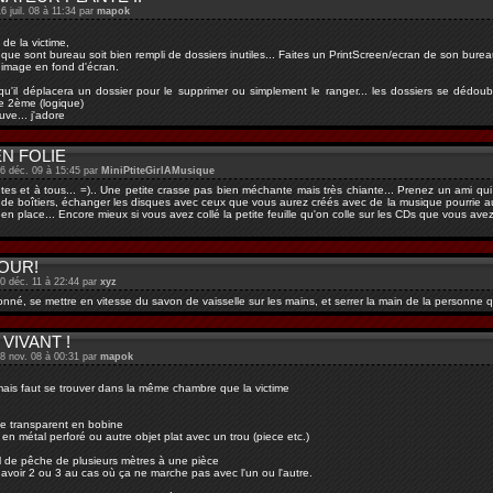
6 juil. 08 à 11:34 par
mapok
i de la victime,
que sont bureau soit bien rempli de dossiers inutiles... Faites un PrintScreen/ecran de son burea
 image en fond d'écran.
u'il déplacera un dossier pour le supprimer ou simplement le ranger... les dossiers se dédouble
le 2ème (logique)
ouve... j'adore
N FOLIE
06 déc. 09 à 15:45 par
MiniPtiteGirlAMusique
es et à tous... =).. Une petite crasse pas bien méchante mais très chiante... Prenez un ami qui 
 de boîtiers, échanger les disques avec ceux que vous aurez créés avec de la musique pourrie au p
 en place... Encore mieux si vous avez collé la petite feuille qu'on colle sur les CDs que vous avez
OUR!
30 déc. 11 à 22:44 par
xyz
onné, se mettre en vitesse du savon de vaisselle sur les mains, et serrer la main de la personne qu
 VIVANT !
28 nov. 08 à 00:31 par
mapok
mais faut se trouver dans la même chambre que la victime
he transparent en bobine
 en métal perforé ou autre objet plat avec un trou (piece etc.)
il de pêche de plusieurs mètres à une pièce
avoir 2 ou 3 au cas où ça ne marche pas avec l'un ou l'autre.