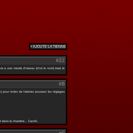
+ AJOUTE LA TIENNE
#22
era a une merde d'oiseau (d'où le nom) mais le
#8
) pour éviter de l'abimer poussez les réglages
art dans la chambre... Caché.