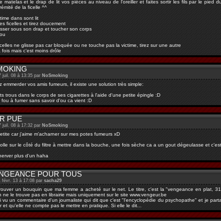
le matelas et le drap de lit vos pièces au niveau de l'oreiller et faites sortir les fils par le pi
rémité de la ficelle ^^
ctime dans sont lit
s ficelles et tirez doucement
lisser sous son drap et toucher son corps
fou
icelles ne glisse pas car bloquée ou ne touche pas la victime, tirez sur une autre
 fois mais c'est moins drôle
MOKING
7 juil. 08 à 13:35 par
NoSmoking
z emmerder vos amis fumeurs, il existe une solution très simple:
ts trous dans le corps de ses cigarettes à l'aide d'une petite épingle :D
l fou à fumer sans savoir d'ou ca vient :D
R PUE
7 juil. 08 à 17:32 par
NoSmoking
tite car j'aime m'acharner sur mes potes fumeurs xD
colle sur le côté du filtre à mettre dans la bouche, une fois sèche ca a un gout dégeulasse et c'es
nerver plus d'un haha
ENGEANCE POUR TOUS
1 févr. 13 à 17:08 par
sacha29
rouver un bouquin que ma femme a acheté sur le net. Le titre, c'est la "vengeance en plat, 317
On ne le trouve pas en librairie mais uniquement sur le site www.vengeur.be
j'ai vu un commentaire d'un journaliste qui dit que c'est "l'encyclopédie du psychopathe" et je pa
r et qu'elle ne compte pas le mettre en pratique. Si elle le dit...