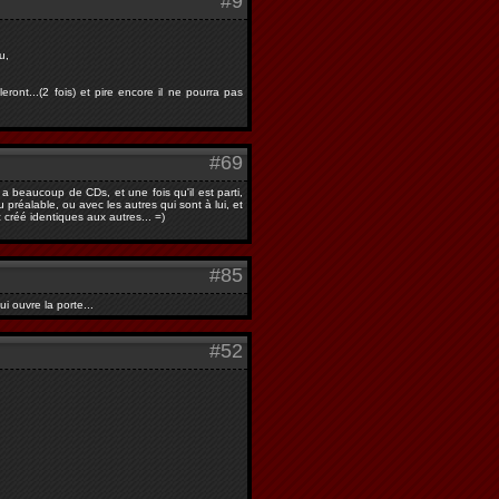
#9
u,
ront...(2 fois) et pire encore il ne pourra pas
#69
a beaucoup de CDs, et une fois qu'il est parti,
réalable, ou avec les autres qui sont à lui, et
 créé identiques aux autres... =)
#85
i ouvre la porte...
#52