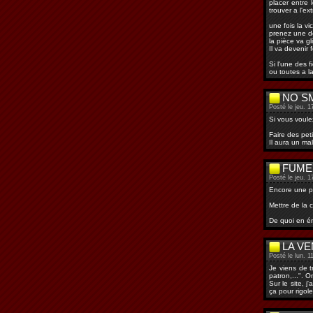
placer entre 
trouver a l'ext
une fois la vi
prenez une de
la pièce va g
Il va devenir 
Si l'une des f
ou toutes a la
NO S
Posté le jeu. 1
Si vous voule
Faire des peti
Il aura un ma
FUME
Posté le jeu. 1
Encore une pe
Mettre de la 
De quoi en é
LA V
Posté le lun. 1
Je viens de t
patron,...". 
Sur le site, 
ça pour rigole