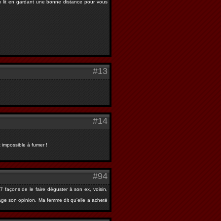
ed du lit en gardant une bonne distance pour vous
#13
#14
t impossible à fumer !
#94
 façons de le faire déguster à son ex, voisin,
rtage son opinion. Ma femme dit qu'elle a acheté