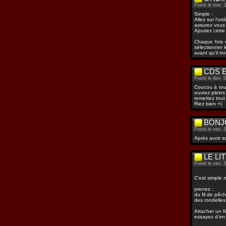
Posté le mer. 1
Simple :
Allez sur l'ord
assurez vous 
Ajoutez cette
Chaque fois q
sélectionner 
avant qu'il tr
CDS E
Posté le dim. 
Coucou à tout
ouvrez pleins
remettez tout
Riez bien =)
BONJ
Posté le ven. 
Après avoir s
LE LIT
Posté le ven. 
C'est simple 
prenez :
du fil de pêc
des rondelles
Attacher un f
essayez d'en 