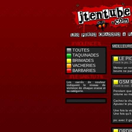
/// VIOLENCE \\\
MEILLEUR
TOUTES
TAQUINADES
LE PI
BRIMADES
Posté le jeu. 2
VACHERIES
Mettez un noi
BARBARIES
beurre ne par
/// LE SAIS TU ? \\\
GSM 
Les
carrés de couleur
indiquent le niveau de
Posté le mer. 1
violence de chaque crasse et
Pendant que l
sa catégorie.
volume au ma
Cachez la cha
Ajoutez le pl
Une fois la v
Une fois qu'il
ps: avec 2 gs
ORDIN