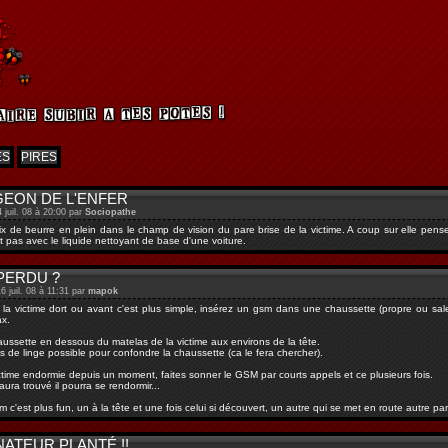
ES
PIRES
GEON DE L'ENFER
4 juil. 08 à 20:00 par
Sociopathe
x de beurre en plein dans le champ de vision du pare brise de la victime. A coup sur elle pens
t pas avec le liquide nettoyant de base d'une voiture.
PERDU ?
6 juil. 08 à 11:31 par
mapok
a victime dort ou avant c'est plus simple, insérez un gsm dans une chaussette (propre ou sale
x.
ussette en dessous du matelas de la victime aux environs de la tête.
us de linge possible pour confondre la chaussette (ca le fera chercher).
ictime endormie depuis un moment, faites sonner le GSM par courts appels et ce plusieurs fois.
 aura trouvé il pourra se rendormir...
m c'est plus fun, un à la tête et une fois celui si découvert, un autre qui se met en route autre p
ATEUR PLANTÉ !!