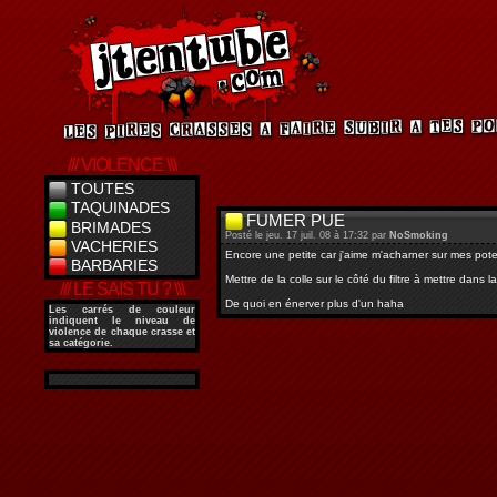
/// VIOLENCE \\\
TOUTES
TAQUINADES
FUMER PUE
BRIMADES
Posté le jeu. 17 juil. 08 à 17:32 par
NoSmoking
VACHERIES
Encore une petite car j'aime m'acharner sur mes pot
BARBARIES
Mettre de la colle sur le côté du filtre à mettre dans
/// LE SAIS TU ? \\\
De quoi en énerver plus d'un haha
Les
carrés de couleur
indiquent le niveau de
violence de chaque crasse et
sa catégorie.