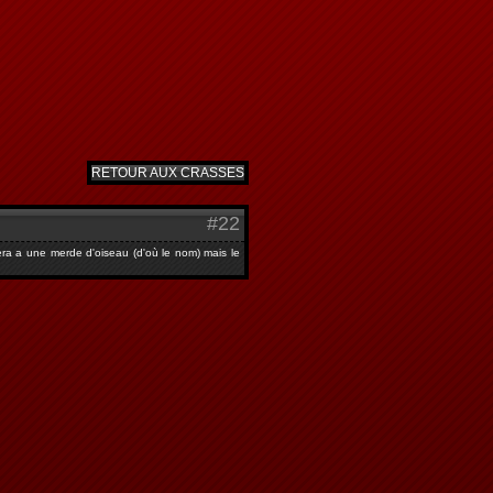
RETOUR AUX CRASSES
#22
era a une merde d'oiseau (d'où le nom) mais le