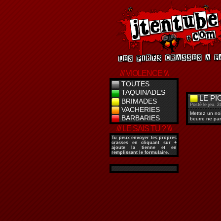
/// VIOLENCE \\\
TOUTES
TAQUINADES
LE PI
BRIMADES
Posté le jeu. 2
VACHERIES
Mettez un noi
BARBARIES
beurre ne par
/// LE SAIS TU ? \\\
Tu peux envoyer tes propres
crasses en cliquant sur
+
ajoute la tienne
et en
remplissant le formulaire.