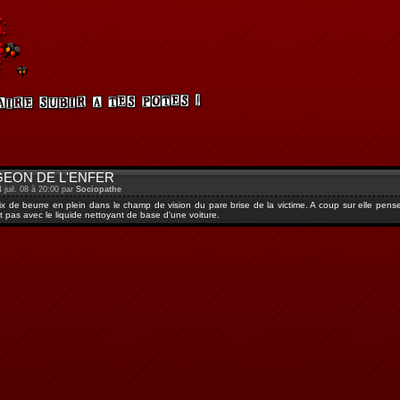
GEON DE L'ENFER
4 juil. 08 à 20:00 par
Sociopathe
x de beurre en plein dans le champ de vision du pare brise de la victime. A coup sur elle pens
t pas avec le liquide nettoyant de base d'une voiture.