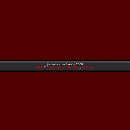
jtentube.com (beta) - 2008
FAQ
//
Conditions d'utilisation
//
Contact