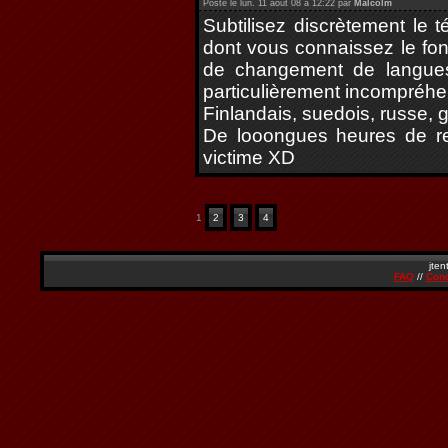
Posté le lun. 11 août 08 à 12:22 par
Malcolm
Subtilisez discrètement le
dont vous connaissez le fon
de changement de langues
particulièrement incompréhen
Finlandais, suedois, russe, g
De looongues heures de re
victime XD
1
2
3
4
jten
FAQ
//
Cond