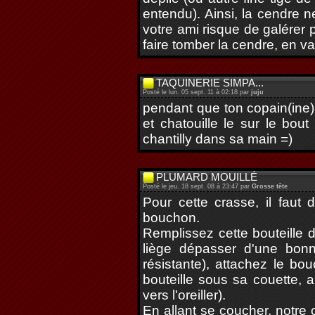
entendu). Ainsi, la cendre 
votre ami risque de galérer 
faire tomber la cendre, en va
TAQUINERIE SIMPA...
Posté le lun. 05 sept. 11 à 02:18 par
juju
pendant que ton copain(ine) 
et chatouille le sur le bout
chantilly dans sa main =)
PLUMARD MOUILLÉ
Posté le jeu. 18 sept. 08 à 23:47 par
Grosse tête
Pour cette crasse, il faut 
bouchon.
Remplissez cette bouteille 
liège dépasser d'une bonne
résistante), attachez le bo
bouteille sous sa couette, a
vers l'oreiller).
En allant se coucher, notre 