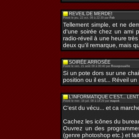
REVEIL DE MERDE!
Posté le jeu. 22 oct. 09 à 22:30 par
Pab
Tellement simple, et ne dem
d'une soirée chez un ami po
radio-réveil à une heure tr
deux qu'il remarque, mais quoi
SOIRÉE ARROSÉE
Posté le ven. 21 août 09 à 00:40 par
Rouxpouaille
Si un pote dors sur une chai
position ou il est... Réveil 
L'INFORMATIQUE C'EST... LENT
Posté le mer. 16 juil. 08 à 14:29 par
mapok
C'est du vécu... et ca marche
Cachez les icônes du burea
Ouvrez un des programmes
(genre photoshop etc.) et fai