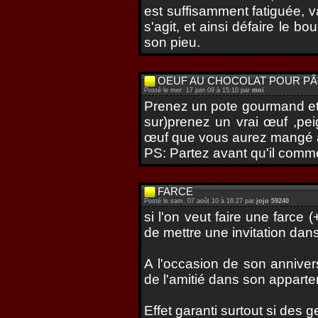
est suffisamment fatiguée, va
s'agit, et ainsi défaire le 
son pieu.
OEUF AU CHOCOLAT POUR PÂ
Posté le mer. 17 juin 09 à 15:10 par
moi
Prenez un pote gourmand et o
sur)prenez un vrai œuf ,pe
œuf que vous aurez mangé ava
PS: Partez avant qu'il comm
FARCE
Posté le sam. 07 août 10 à 16:27 par
jojo 59240
si l'on veut faire une farce
de mettre une invitation dans
A l'occasion de son anniver
de l'amitié dans son apparteme
Effet garanti surtout si des 