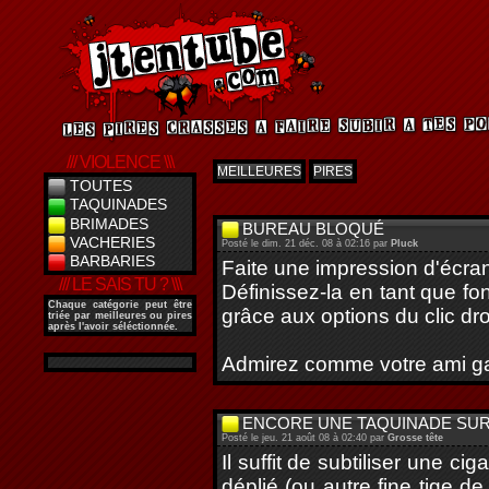
/// VIOLENCE \\\
MEILLEURES
PIRES
TOUTES
TAQUINADES
BRIMADES
BUREAU BLOQUÉ
VACHERIES
Posté le dim. 21 déc. 08 à 02:16 par
Pluck
BARBARIES
Faite une impression d'écran
/// LE SAIS TU ? \\\
Définissez-la en tant que fo
Chaque catégorie peut être
grâce aux options du clic dro
triée par meilleures ou pires
après l'avoir séléctionnée.
Admirez comme votre ami gal
ENCORE UNE TAQUINADE SUR
Posté le jeu. 21 août 08 à 02:40 par
Grosse tête
Il suffit de subtiliser une c
déplié (ou autre fine tige d