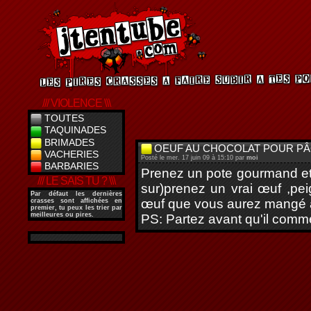
/// VIOLENCE \\\
TOUTES
TAQUINADES
BRIMADES
OEUF AU CHOCOLAT POUR PÂ
VACHERIES
Posté le mer. 17 juin 09 à 15:10 par
moi
BARBARIES
Prenez un pote gourmand et o
/// LE SAIS TU ? \\\
sur)prenez un vrai œuf ,pe
Par défaut les dernières
œuf que vous aurez mangé ava
crasses sont affichées en
premier, tu peux les trier par
meilleures ou pires.
PS: Partez avant qu'il comm