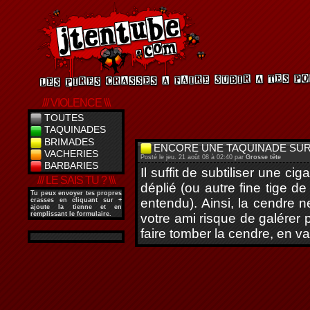
/// VIOLENCE \\\
TOUTES
TAQUINADES
BRIMADES
ENCORE UNE TAQUINADE SUR
VACHERIES
Posté le jeu. 21 août 08 à 02:40 par
Grosse tête
BARBARIES
Il suffit de subtiliser une c
/// LE SAIS TU ? \\\
déplié (ou autre fine tige d
Tu peux envoyer tes propres
entendu). Ainsi, la cendre 
crasses en cliquant sur
+
ajoute la tienne
et en
remplissant le formulaire.
votre ami risque de galérer 
faire tomber la cendre, en va