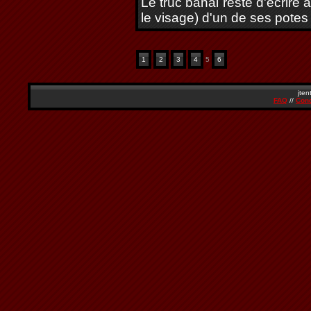
Le truc banal reste d'écrire a
le visage) d'un de ses potes
1
2
3
4
5
6
jten
FAQ
//
Cond