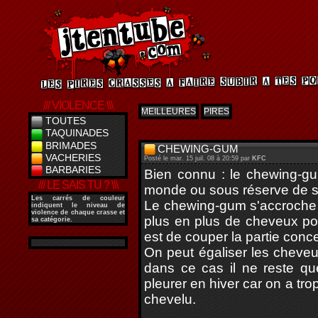
/// VIOLENCE \\\
MEILLEURES
PIRES
TOUTES
TAQUINADES
BRIMADES
CHEWING-GUM
VACHERIES
Posté le mar. 15 juil. 08 à 20:59 par
KFC
BARBARIES
Bien connu : le chewing-gu
/// LE SAIS TU ? \\\
monde ou sous réserve de s
Les
carrés de couleur
Le chewing-gum s'accroche e
indiquent le niveau de
violence de chaque crasse et
plus en plus de cheveux pou
sa catégorie.
est de couper la partie conc
On peut égaliser les cheveu
dans ce cas il ne reste q
pleurer en hiver car on a trop 
chevelu.