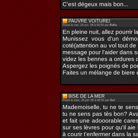
C'est dégeux mais bon...
PAUVRE VOITURE!
Posté le ven. 24 oct. 08 à 00:55 par
Rafio
En pleine nuit, allez pourrir l
Munissez vous d'un démont
coté(attention au vol tout d
message pour l'aider dans so
videz les bennes a ordures 
Aspergez les poignés de port
Faites un mélange de biere e
BISE DE LA MER
Posté le sam. 26 juil. 08 à 00:52 par
Gul
Mademoiselle, tu ne te sens 
tu ne sens pas tès bon? Av
et fait une adooorable care
sur ses lèvres pour qu'il aie
à courir t'enfermer dans la sa