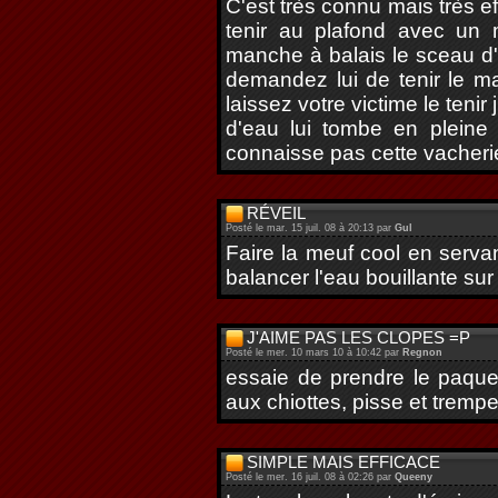
C'est très connu mais très e
tenir au plafond avec un 
manche à balais le sceau d'e
demandez lui de tenir le m
laissez votre victime le tenir
d'eau lui tombe en pleine 
connaisse pas cette vacheri
RÉVEIL
Posté le mar. 15 juil. 08 à 20:13 par
Gul
Faire la meuf cool en servan
balancer l'eau bouillante su
J'AIME PAS LES CLOPES =P
Posté le mer. 10 mars 10 à 10:42 par
Regnon
essaie de prendre le paque
aux chiottes, pisse et tremp
SIMPLE MAIS EFFICACE
Posté le mer. 16 juil. 08 à 02:26 par
Queeny