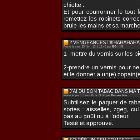
chiotte .
Et pour courronner le tout
remettez les robinets correc
brule les mains et sa marche
2 VENGEANCES !!!!!HAHAHAHA!
Posté le ven. 15 févr. 13 à 19:40 par
BG!!!!!!!
1- mettre du vernis sur les pi
2-prendre un vernis pour ne
et le donner a un(e) copain(e)
J'AI DU BON TABAC DANS MA T
Posté le jeu. 07 août 08 à 09:06 par
Grosse tête
Subtilisez le paquet de taba
sortes : aisselles, zgeg, cu
pas au goût ou à l'odeur.
Testé et approuvé.
SOIRÉE UN PEU POMPETTE