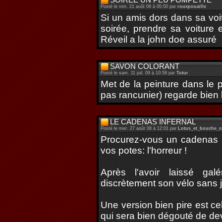
Posté le ven. 21 août 09 à 00:50 par
rouxpouaille
Si un amis dors dans sa voi
soirée, prendre sa voiture
Réveil a la john doe assuré
SAVON COLORANT
Posté le sam. 11 juil. 09 à 10:58 par
Tutur
Met de la peinture dans le p
pas rancunier) regarde bien l
LE CADENAS INFERNAL
Posté le mer. 27 août 08 à 12:01 par
Lotus_et_bouche_
Procurez-vous un cadenas à
vos potes: l'horreur !
Après l'avoir laissé gal
discrètement son vélo sans j
Une version bien pire est ce
qui sera bien dégouté de devo