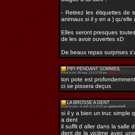
- Retirez les étiquettes de
animaux si il y en a ) qu'elle 
Elles seront presques toutes
de les avoir ouvertes xD
De beaux repas surprises s'
PIPI PENDANT SOMMEIL
Posté le lun. 09 sept. 13 à 17:04 par
viper
ton pote est profondemment
ci se pissera deçus
LA BROSSE A DENT
Posté le sam. 11 août 12 à 23:45 par
gameurdu45
si il y a bien un truc simple 
a dent
il suffit d aller dans la sall
dent de la victime avec un