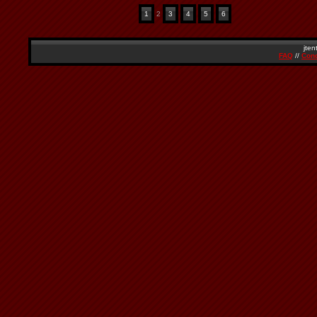
1
2
3
4
5
6
jten
FAQ
//
Cond