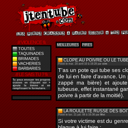
/// VIOLENCE \\\
MEILLEURES
PIRES
TOUTES
TAQUINADES
BRIMADES
CLOPE AU POIVRE OU LE TUB
VACHERIES
Posté le mar. 20 avril 10 à 19:28 par
oim
BARBARIES
T'as un pote qui tube ses cl
/// LE SAIS TU ? \\\
de lui en faire d'avance. Un
Tu peux envoyer tes propres
zappé ma bière) et ajout
crasses en cliquant sur
+
ajoute la tienne
et en
tubeuse, effet instantané gar
remplissant le formulaire.
poivre à partir de la moitié).
LA ROULETTE RUSSE DES BO
Posté le lun. 21 juil. 08 à 16:36 par
Moi
Si votre victime est du genr
blague à lui faire :