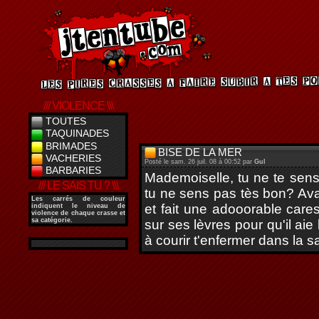
/// VIOLENCE \\\
TOUTES
TAQUINADES
BRIMADES
BISE DE LA MER
VACHERIES
Posté le sam. 26 juil. 08 à 00:52 par
Gul
BARBARIES
Mademoiselle, tu ne te sens 
/// LE SAIS TU ? \\\
tu ne sens pas tès bon? Av
Les
carrés de couleur
et fait une adooorable care
indiquent le niveau de
violence de chaque crasse et
sa catégorie.
sur ses lèvres pour qu'il aie
à courir t'enfermer dans la sa