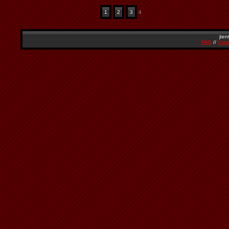
1
2
3
4
jten
FAQ
//
Cond