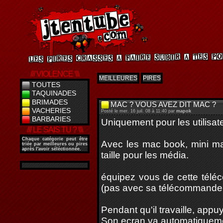
/// VIOLENCE \\\
MEILLEURES
PIRES
TOUTES
TAQUINADES
BRIMADES
MAC ? VOUS AVEZ DIT MAC ?
VACHERIES
Posté le mer. 16 juil. 08 à 11:40 par
mapok
BARBARIES
Uniquement pour les utilisat
/// LE SAIS TU ? \\\
Chaque catégorie peut être
Avec les mac book, mini ma
triée par meilleures ou pires
après l'avoir séléctionnée.
taille pour les média.
équipez vous de cette télé
(pas avec sa télécommande 
Pendant qu'il travaille, app
Son ecran va automatiquemen