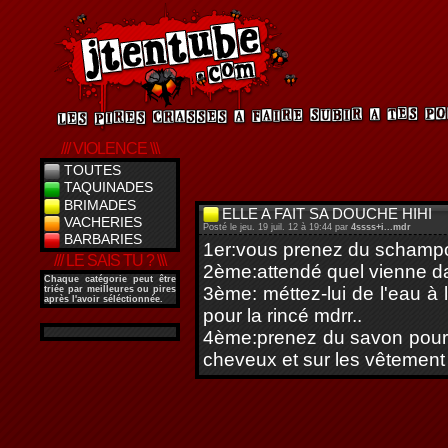
/// VIOLENCE \\\
TOUTES
TAQUINADES
BRIMADES
ELLE A FAIT SA DOUCHE HIHI
VACHERIES
Posté le jeu. 19 juil. 12 à 19:44 par
4ssss+i...mdr
BARBARIES
1er:vous prenez du schampoi
/// LE SAIS TU ? \\\
2ème:attendé quel vienne da
Chaque catégorie peut être
3ème: méttez-lui de l'eau à 
triée par meilleures ou pires
après l'avoir séléctionnée.
pour la rincé mdrr..
4ème:prenez du savon pour l
cheveux et sur les vêtement 