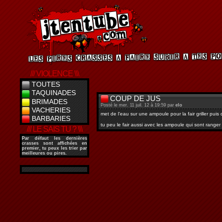
/// VIOLENCE \\\
TOUTES
TAQUINADES
COUP DE JUS
BRIMADES
Posté le mer. 11 juil. 12 à 19:59 par
elo
VACHERIES
met de l'eau sur une ampoule pour la fair griller pui
BARBARIES
tu peu le fair aussi avec les ampoule qui sont ranger
/// LE SAIS TU ? \\\
Par défaut les dernières
crasses sont affichées en
premier, tu peux les trier par
meilleures ou pires.