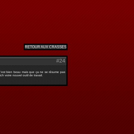
RETOUR AUX CRASSES
#24
t c'est bien beau mais que ça ne se résume pas
ch votre nouvel outil de travail.