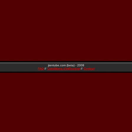
jtentube.com (beta) - 2008
FAQ
//
Conditions d'utilisation
//
Contact