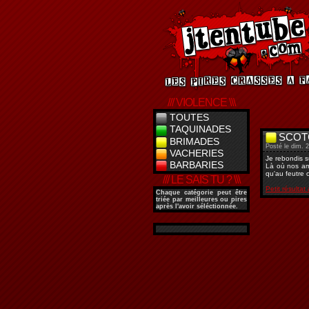
/// VIOLENCE \\\
TOUTES
TAQUINADES
SCOT
BRIMADES
Posté le dim. 2
VACHERIES
Je rebondis s
BARBARIES
Là où nos ami
qu'au feutre o
/// LE SAIS TU ? \\\
Petit résultat
Chaque catégorie peut être
triée par meilleures ou pires
après l'avoir séléctionnée.