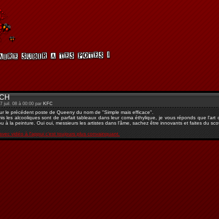
CH
7 juil. 08 à 00:00 par
KFC
ur le précédent poste de Queeny du nom de "Simple mais efficace".
s les alcooliques sont de parfait tableaux dans leur coma éthylique, je vous réponds que l'ar
u à la peinture. Oui oui, messieurs les artistes dans l'âme, sachez être innovants et faites du scot
 avec vidéo à l'appui c'est toujours plus convainquant.