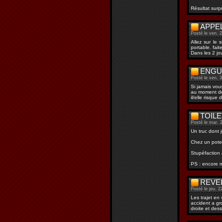
Résultat surpr
APPEL
Posté le ven. 
Allez sur le
portable. fai
Dans les 2 jo
ENGU
Posté le ven. 
Si jamais vou
au moment de
il/elle risqu
TOIL
Posté le mar. 2
Un truc dont j
Chez un pote,
Stupéfaction a
PS : encore m
REVEI
Posté le jeu. 2
Les trajet en
accident a gr
droite et des