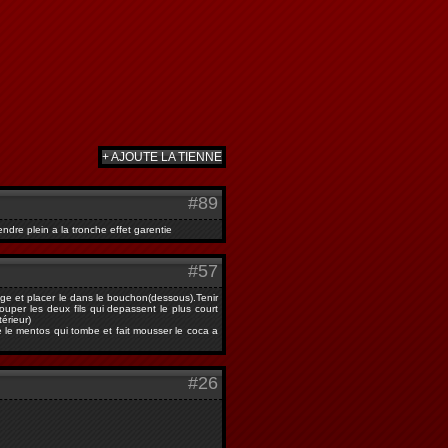
+ AJOUTE LA TIENNE
#89
endre plein a la tronche effet garentie
#57
uge et placer le dans le bouchon(dessous).Tenir
uper les deux fils qui depassent le plus court
érieur)
re le mentos qui tombe et fait mousser le coca a
#26