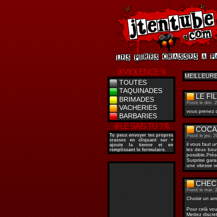
/// VIOLENCE \\\
MEILLEUR
TOUTES
TAQUINADES
LE FI
BRIMADES
Posté le dim. 
VACHERIES
vous prenez d
BARBARIES
/// LE SAIS TU ? \\\
COCA
Tu peux envoyer tes propres
Posté le jeu. 2
crasses en cliquant sur
+
il vous faut 
ajoute la tienne
et en
les deux bout
remplissant le formulaire.
possible.Prés
Surprise gara
une vitesse v
CHEC
Posté le mar. 2
Choisir un am
Pour celà vou
Mettez discr