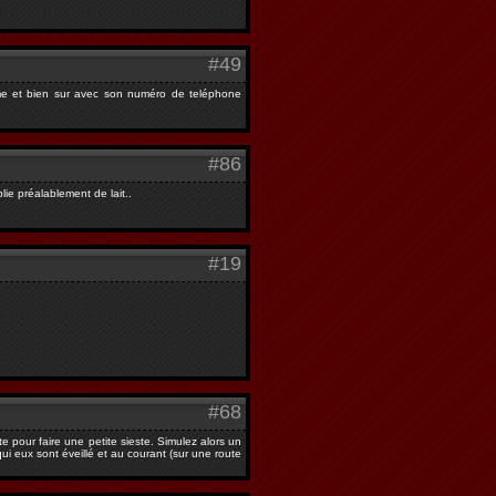
#49
time et bien sur avec son numéro de teléphone
#86
ie préalablement de lait..
#19
#68
e pour faire une petite sieste. Simulez alors un
i eux sont éveillé et au courant (sur une route