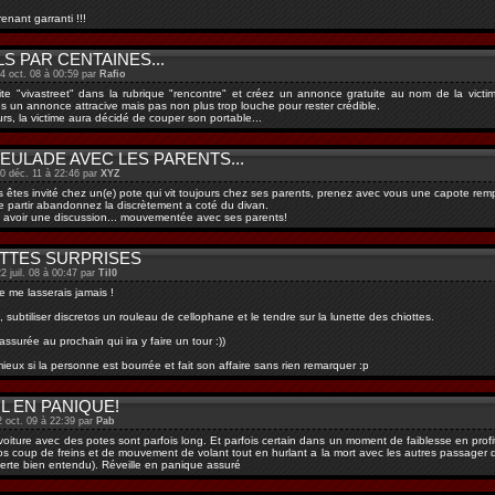
enant garranti !!!
S PAR CENTAINES...
24 oct. 08 à 00:59 par
Rafio
 site "vivastreet" dans la rubrique "rencontre" et créez un annonce gratuite au nom de la vic
tes un annonce attracive mais pas non plus trop louche pour rester crédible.
urs, la victime aura décidé de couper son portable...
EULADE AVEC LES PARENTS...
30 déc. 11 à 22:46 par
XYZ
s êtes invité chez un(e) pote qui vit toujours chez ses parents, prenez avec vous une capote rempl
 partir abandonnez la discrètement a coté du divan.
e d avoir une discussion... mouvementée avec ses parents!
ETTES SURPRISES
2 juil. 08 à 00:47 par
Til0
e me lasserais jamais !
 subtiliser discretos un rouleau de cellophane et le tendre sur la lunette des chiottes.
ssurée au prochain qui ira y faire un tour :))
ieux si la personne est bourrée et fait son affaire sans rien remarquer :p
L EN PANIQUE!
2 oct. 09 à 22:39 par
Pab
 voiture avec des potes sont parfois long. Et parfois certain dans un moment de faiblesse en profit
os coup de freins et de mouvement de volant tout en hurlant a la mort avec les autres passager qu
serte bien entendu). Réveille en panique assuré