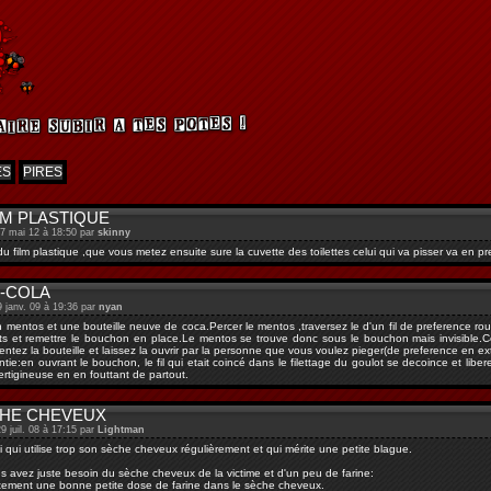
ES
PIRES
LM PLASTIQUE
27 mai 12 à 18:50 par
skinny
u film plastique ,que vous metez ensuite sure la cuvette des toilettes celui qui va pisser va en pr
-COLA
9 janv. 09 à 19:36 par
nyan
un mentos et une bouteille neuve de coca.Percer le mentos ,traversez le d'un fil de preference ro
s et remettre le bouchon en place.Le mentos se trouve donc sous le bouchon mais invisible.Co
entez la bouteille et laissez la ouvrir par la personne que vous voulez pieger(de preference en ext
ntie:en ouvrant le bouchon, le fil qui etait coincé dans le filettage du goulot se decoince et libe
ertigineuse en en fouttant de partout.
HE CHEVEUX
9 juil. 08 à 17:15 par
Lightman
i qui utilise trop son sèche cheveux régulièrement et qui mérite une petite blague.
s avez juste besoin du sèche cheveux de la victime et d'un peu de farine:
etement une bonne petite dose de farine dans le sèche cheveux.