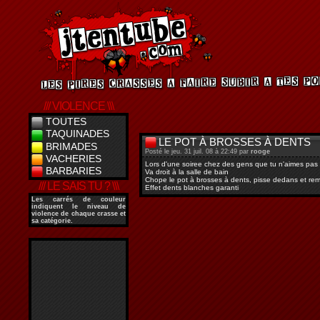
/// VIOLENCE \\\
TOUTES
TAQUINADES
LE POT À BROSSES À DENTS
BRIMADES
Posté le jeu. 31 juil. 08 à 22:49 par
rooge
VACHERIES
Lors d'une soiree chez des gens que tu n'aimes pas
BARBARIES
Va droit à la salle de bain
Chope le pot à brosses à dents, pisse dedans et rem
/// LE SAIS TU ? \\\
Effet dents blanches garanti
Les
carrés de couleur
indiquent le niveau de
violence de chaque crasse et
sa catégorie.