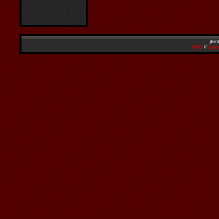
jten
FAQ
//
Cond