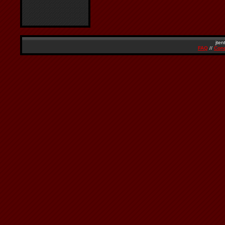
jten
FAQ
//
Cond