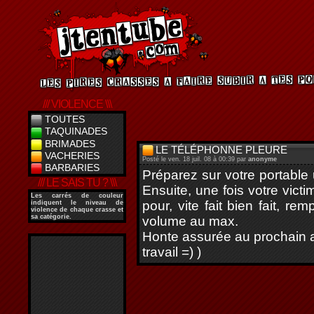
/// VIOLENCE \\\
TOUTES
TAQUINADES
BRIMADES
LE TÉLÉPHONNE PLEURE
VACHERIES
Posté le ven. 18 juil. 08 à 00:39 par
anonyme
BARBARIES
Préparez sur votre portable
/// LE SAIS TU ? \\\
Ensuite, une fois votre vict
Les
carrés de couleur
pour, vite fait bien fait, r
indiquent le niveau de
violence de chaque crasse et
sa catégorie.
volume au max.
Honte assurée au prochain ap
travail =) )