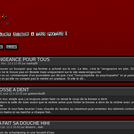
ES
PIRES
ENGEANCE POUR TOUS
1 févr. 13 à 17:08 par
sacha29
rouver un bouquin que ma femme a acheté sur le net. Le titre, c'est la "vengeance en plat, 317
On ne le trouve pas en librairie mais uniquement sur le site www.vengeur.be
j'ai vu un commentaire d'un journaliste qui dit que c'est "l'encyclopédie du psychopathe" et je pa
r et qu'elle ne compte pas le mettre en pratique. Si elle le dit...
ROSSE A DENT
11 août 12 à 23:45 par
gameurdu45
 un truc simple que j ai toujours aimer faire ce serait le coup de la brosse a dent
ler dans la salle de bain avant que la victime arrive puis frotter la brosse a dent de la victime av
te .
onner le tout faite tourner l eau chaude du lavabo au maximum puis remettez les robinets correct
 les mains et sa marche a chaque fois .
A FAIT SA DOUCHE HIHI
9 juil. 12 à 19:44 par
4ssss+i...mdr
nez du schampoing et une bouteil d'eau