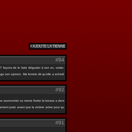
+ AJOUTE LA TIENNE
#94
 façons de le faire déguster à son ex, voisin,
rtage son opinion. Ma femme dit qu'elle a acheté
#92
ec une savonnette ou meme frotter la brosse a dent
ement juste avant que la victime arrive pour qu
#91