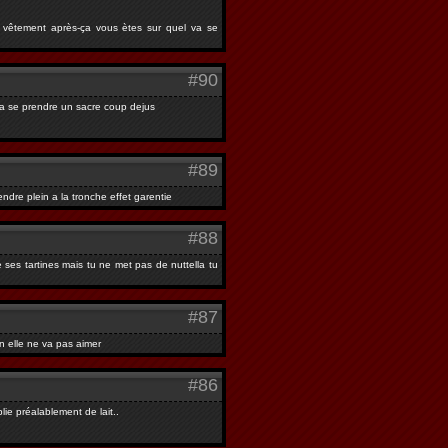
s vêtement après-ça vous ètes sur quel va se
#90
 va se prendre un sacre coup dejus
#89
endre plein a la tronche effet garentie
#88
 ses tartines mais tu ne met pas de nuttella tu
#87
n elle ne va pas aimer
#86
ie préalablement de lait..