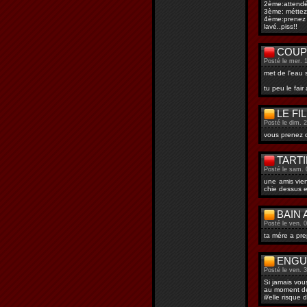
2ème:attendé 
3ème: méttez-l
4ème:prenez 
lavé..piss!!
COUP
Posté le mer. 1
met de l'eau 
tu peu le fai
LE FI
Posté le dim. 
vous prenez d
TARTI
Posté le sam. 
une amis vien
chie dessus e
BAIN 
Posté le ven. 
ta mére a pre
ENGU
Posté le ven. 
Si jamais vou
au moment de
il/elle risqu