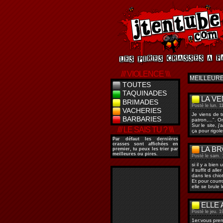
/// VIOLENCE \\\
MEILLEUR
TOUTES
TAQUINADES
LA V
BRIMADES
Posté le lun. 1
VACHERIES
Je viens de t
BARBARIES
patron,...". 
Sur le site, 
/// LE SAIS TU ? \\\
ça pour rigole
Par défaut les dernières
crasses sont affichées en
LA B
premier, tu peux les trier par
meilleures ou pires.
Posté le sam. 
si il y a bien
il suffit d al
dans les chiot
Et pour courr
elle se brule
ELLE 
Posté le jeu. 1
1er:vous pre