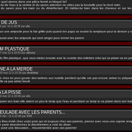
quel vienne dans une pièce fermé et bloqué la!!
ui de l'eau à la victime et du savon attention ne videz pas la bouteille pour la rincé mdrr..
du savon pour les main ou du désinfectant .Et méttez-lui bien dans les cheveux et sur le
 DE JUS
1 juil. 12 à 19:59 par
elo
sur une ampoule pour la fair griller puis quand ton papa va vouloir la ramplacer pour la devicer y
r aussi avec les ampoule qui sont ranger pour enrver tes parent
LM PLASTIQUE
27 mai 12 à 18:50 par
skinny
u film plastique ,que vous metez ensuite sure la cuvette des toilettes celui qui va pisser va en pr
NE A LA MERDE
05 mai 12 à 10:38 par
dodokat
t chez toi pour gouter des tartines aux nutella pendent qu'elle est pas encore arriver tu prépare
lle va pas aimer beurk
A LA PISSE
04 mai 12 à 18:49 par
elo
parer son bain elle attent un peu le temp que l'eau et pendant ce temp tu va pisser dans son bai
EULADE AVEC LES PARENTS...
30 déc. 11 à 22:46 par
XYZ
s êtes invité chez un(e) pote qui vit toujours chez ses parents, prenez avec vous une capote rempl
 partir abandonnez la discrètement a coté du divan.
e d avoir une discussion... mouvementée avec ses parents!